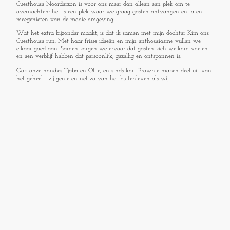
Guesthouse Noorderzon is voor ons meer dan alleen een plek om te
overnachten: het is een plek waar we graag gasten ontvangen en laten
meegenieten van de mooie omgeving.
Wat het extra bijzonder maakt, is dat ik samen met mijn dochter Kim ons
Guesthouse run. Met haar frisse ideeën en mijn enthousiasme vullen we
elkaar goed aan. Samen zorgen we ervoor dat gasten zich welkom voelen
en een verblijf hebben dat persoonlijk, gezellig en ontspannen is.
Ook onze hondjes Tjabo en Ollie, en sinds kort Brownie maken deel uit van
het geheel - zij genieten net zo van het buitenleven als wij.