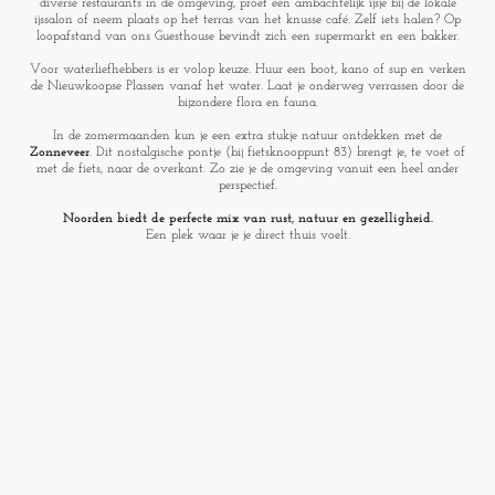
diverse restaurants in de omgeving, proef een ambachtelijk ijsje bij de lokale
ijssalon of neem plaats op het terras van het knusse café. Zelf iets halen? Op
loopafstand van ons Guesthouse bevindt zich een supermarkt en een bakker.
Voor waterliefhebbers is er volop keuze. Huur een boot, kano of sup en verken
de Nieuwkoopse Plassen vanaf het water. Laat je onderweg verrassen door de
bijzondere flora en fauna.
In de zomermaanden kun je een extra stukje natuur ontdekken met de
Zonneveer
. Dit nostalgische pontje (bij fietsknooppunt 83) brengt je, te voet of
met de fiets, naar de overkant. Zo zie je de omgeving vanuit een heel ander
perspectief.
Noorden biedt de perfecte mix van rust, natuur en gezelligheid.
Een plek waar je je direct thuis voelt.