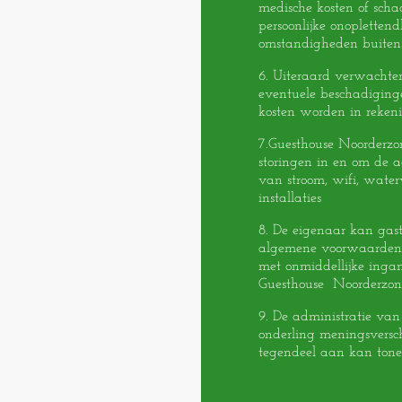
medische kosten of scha
persoonlijke onoplettend
omstandigheden buitens
6. Uiteraard verwachte
eventuele beschadiging
kosten worden in reken
7.Guesthouse Noorderzon
storingen in en om de 
van stroom, wifi, water
installaties
8. De eigenaar kan gast
algemene voorwaarden 
met onmiddellijke inga
Guesthouse Noorderzon
9. De administratie van
onderling meningsverschi
tegendeel aan kan tone