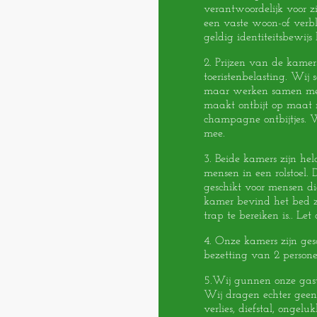
verantwoordelijk voor z
een vaste woon-of verbl
geldig identiteitsbewijs 
2. Prijzen van de kamer
toeristenbelasting. Wij s
maar werken samen met 
maakt ontbijt op maat m
champagne ontbijtjes.
mee.
3. Beide kamers zijn hel
mensen in een rolstoel. 
geschikt voor mensen die
kamer bevind het bed z
trap te bereiken is.. Let 
4. Onze kamers zijn ge
bezetting van 2 persone
5.Wij gunnen onze gast
Wij dragen echter geen
verlies, diefstal, ongeluk