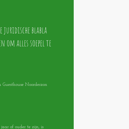
e juridische blabla
en om alles soepel te
 Guesthouse Noorderzon
jaar of ouder te zijn, is