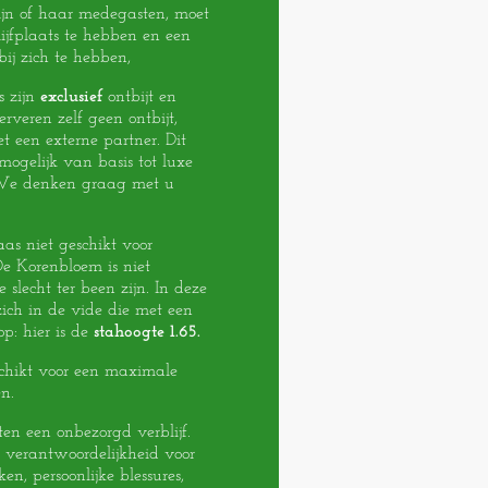
ijn of haar medegasten, moet
ijfplaats te hebben en een
bij zich te hebben,
s zijn
exclusief
ontbijt en
erveren zelf geen ontbijt,
een externe partner. Dit
ogelijk van basis tot luxe
 We denken graag met u
aas niet geschikt voor
De Korenbloem is niet
 slecht ter been zijn. In deze
ich in de vide die met een
op: hier is de
stahoogte 1.65.
schikt voor een maximale
n.
en een onbezorgd verblijf.
 verantwoordelijkheid voor
ken, persoonlijke blessures,