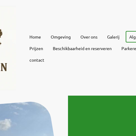
Home
Omgeving
Over ons
Galerij
Al
Prijzen
Beschikbaarheid en reserveren
Parker
contact