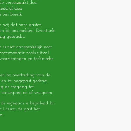
de veroorzaakt door
heid of door
 ons bereik
n wij dat onze gasten
en bij ons melden. Eventuele
ing gebracht.
 is niet aansprakelijk voor
accommodatie zoals uitval
voorzieningen en technische
en bij overtreding van de
en bij ongepast gedrag,
ng de toegang tot
 ontzeggen en of weigeren
 de eigenaar is bepalend bij
l, tenzij de gast het
n.