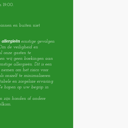
n 19:00.
binnen en buiten niet
allergieën
t
ernstige gevolgen
m de veiligheid en
l onze gasten te
en wij geen boekingen aan
stige allergieën. Dit is een
nemen om het risico voor
ls onszelf te minimaliseren
abele en zorgeloze ervaring
e hopen op uw begrip in
n zijn honden of andere
elkom.