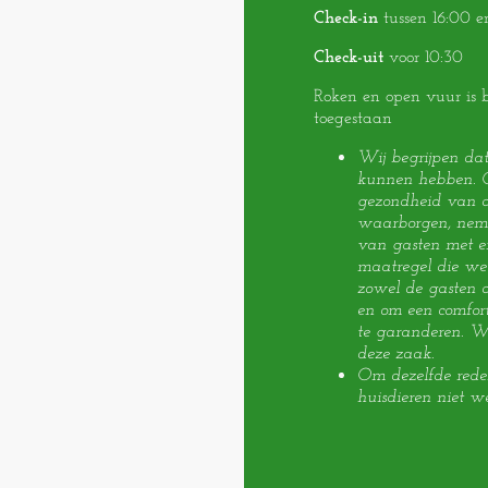
Check-in
tussen 16:00 e
Check-uit
voor 10:30
Roken en open vuur is 
toegestaan
Wij begrijpen da
kunnen hebben. O
gezondheid van a
waarborgen, nem
van gasten met ern
maatregel die we 
zowel de gasten a
en om een comfort
te garanderen. W
deze zaak.
Om dezelfde rede
huisdieren niet w